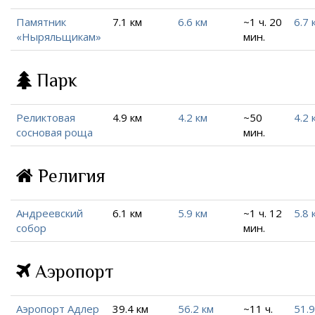
Памятник
7.1 км
6.6 км
~1 ч. 20
6.7 
«Ныряльщикам»
мин.
Парк
Реликтовая
4.9 км
4.2 км
~50
4.2 
сосновая роща
мин.
Религия
Андреевский
6.1 км
5.9 км
~1 ч. 12
5.8 
собор
мин.
Аэропорт
Аэропорт Адлер
39.4 км
56.2 км
~11 ч.
51.9