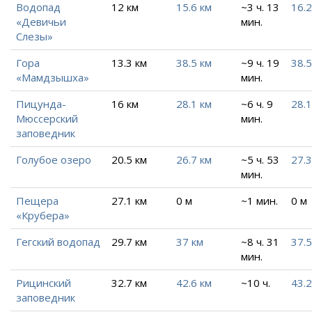
Водопад
12 км
15.6 км
~3 ч. 13
16.2
«Девичьи
мин.
Слезы»
Гора
13.3 км
38.5 км
~9 ч. 19
38.5
«Мамдзышха»
мин.
Пицунда-
16 км
28.1 км
~6 ч. 9
28.1
Мюссерский
мин.
заповедник
Голубое озеро
20.5 км
26.7 км
~5 ч. 53
27.3
мин.
Пещера
27.1 км
0 м
~1 мин.
0 м
«Крубера»
Гегский водопад
29.7 км
37 км
~8 ч. 31
37.5
мин.
Рицинский
32.7 км
42.6 км
~10 ч.
43.2
заповедник