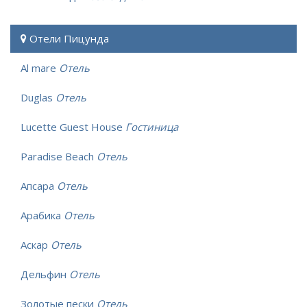
Отели Пицунда
Al mare
Отель
Duglas
Отель
Lucette Guest House
Гостиница
Paradise Beach
Отель
Апсара
Отель
Арабика
Отель
Аскар
Отель
Дельфин
Отель
Золотые пески
Отель