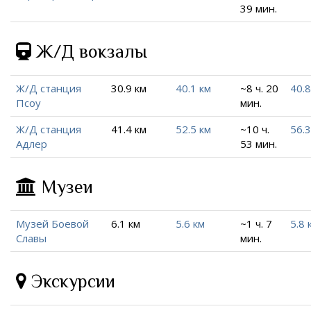
39 мин.
Ж/Д вокзалы
Ж/Д станция
30.9 км
40.1 км
~8 ч. 20
40.8
Псоу
мин.
Ж/Д станция
41.4 км
52.5 км
~10 ч.
56.3
Адлер
53 мин.
Музеи
Музей Боевой
6.1 км
5.6 км
~1 ч. 7
5.8 
Славы
мин.
Экскурсии