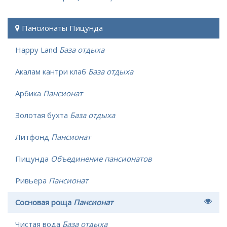
Пансионаты Пицунда
Happy Land
База отдыха
Акалам кантри клаб
База отдыха
Арбика
Пансионат
Золотая бухта
База отдыха
Литфонд
Пансионат
Пицунда
Объединение пансионатов
Ривьера
Пансионат
Сосновая роща
Пансионат
Чистая вода
База отдыха