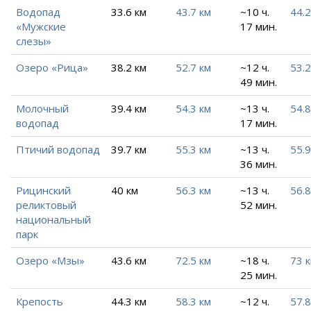
Водопад
33.6 км
43.7 км
~10 ч.
44.2
«Мужские
17 мин.
слезы»
Озеро «Рица»
38.2 км
52.7 км
~12 ч.
53.2
49 мин.
Молочный
39.4 км
54.3 км
~13 ч.
54.8
водопад
17 мин.
Птичий водопад
39.7 км
55.3 км
~13 ч.
55.9
36 мин.
Рицинский
40 км
56.3 км
~13 ч.
56.8
реликтовый
52 мин.
национальный
парк
Озеро «Мзы»
43.6 км
72.5 км
~18 ч.
73 
25 мин.
Крепость
44.3 км
58.3 км
~12 ч.
57.8