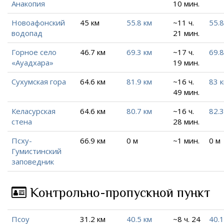
Анакопия
10 мин.
Новоафонский
45 км
55.8 км
~11 ч.
55.8
водопад
21 мин.
Горное село
46.7 км
69.3 км
~17 ч.
69.8
«Ауадхара»
19 мин.
Сухумская гора
64.6 км
81.9 км
~16 ч.
83 
49 мин.
Келасурская
64.6 км
80.7 км
~16 ч.
82.3
стена
28 мин.
Псху-
66.9 км
0 м
~1 мин.
0 м
Гумистинский
заповедник
Контрольно-пропускной пункт
Псоу
31.2 км
40.5 км
~8 ч. 24
40.1