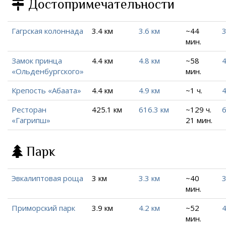
Достопримечательности
Гагрская колоннада
3.4 км
3.6 км
~44
3
мин.
Замок принца
4.4 км
4.8 км
~58
4
«Ольденбургского»
мин.
Крепость «Абаата»
4.4 км
4.9 км
~1 ч.
4
Ресторан
425.1 км
616.3 км
~129 ч.
6
«Гагрипш»
21 мин.
Парк
Эвкалиптовая роща
3 км
3.3 км
~40
3
мин.
Приморский парк
3.9 км
4.2 км
~52
4
мин.