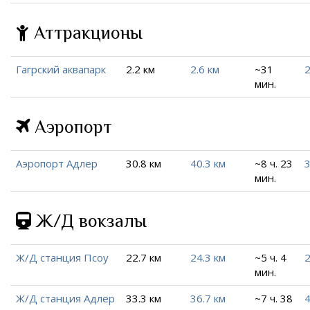
Аттракционы
Гагрский аквапарк
2.2 км
2.6 км
~31
2
мин.
Аэропорт
Аэропорт Адлер
30.8 км
40.3 км
~8 ч. 23
3
мин.
Ж/Д вокзалы
Ж/Д станция Псоу
22.7 км
24.3 км
~5 ч. 4
2
мин.
Ж/Д станция Адлер
33.3 км
36.7 км
~7 ч. 38
4