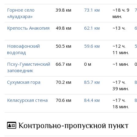
Горное село
39.8 км
73.1 км
~18 ч. 9
7
«Ауадхара»
мин.
Крепость Анакопия
49.8 км
62.1 км
~13 ч.
6
Новоафонский
50.5 км
59.6 км
~12 ч.
5
водопад
11 мин.
Псху-Гумистинский
66.7 км
0 м
~1 мин.
0
заповедник
Сухумская гора
70.2 км
85.7 км
~17 ч.
8
39 мин.
Келасурская стена
70.6 км
84.4 км
~17 ч.
8
18 мин.
Контрольно-пропускной пункт