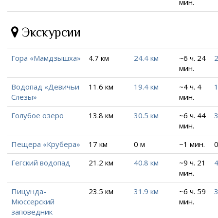
мин.
Экскурсии
Гора «Мамдзышха»
4.7 км
24.4 км
~6 ч. 24
2
мин.
Водопад «Девичьи
11.6 км
19.4 км
~4 ч. 4
1
Слезы»
мин.
Голубое озеро
13.8 км
30.5 км
~6 ч. 44
3
мин.
Пещера «Крубера»
17 км
0 м
~1 мин.
0
Гегский водопад
21.2 км
40.8 км
~9 ч. 21
4
мин.
Пицунда-
23.5 км
31.9 км
~6 ч. 59
3
Мюссерский
мин.
заповедник