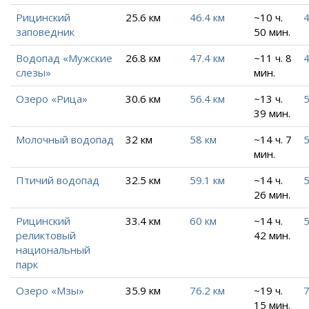
Рицинский
25.6 км
46.4 км
~10 ч.
4
заповедник
50 мин.
Водопад «Мужские
26.8 км
47.4 км
~11 ч. 8
4
слезы»
мин.
Озеро «Рица»
30.6 км
56.4 км
~13 ч.
5
39 мин.
Молочный водопад
32 км
58 км
~14 ч. 7
5
мин.
Птичий водопад
32.5 км
59.1 км
~14 ч.
5
26 мин.
Рицинский
33.4 км
60 км
~14 ч.
5
реликтовый
42 мин.
национальный
парк
Озеро «Мзы»
35.9 км
76.2 км
~19 ч.
7
15 мин.