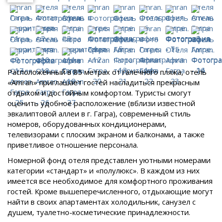
Расположенный в 85 метрах от галечного пляжа, отель
«Amran» приглашает гостей насладиться прекрасным
отдыхом и достойным комфортом. Туристы смогут
оценить удобное расположение (вблизи известной
эвкалиптовой аллеи в г. Гагра), современный стиль
номеров, оборудованных кондиционерами,
телевизорами с плоским экраном и балконами, а также
приветливое отношение персонала.
Номерной фонд отеля представлен уютными номерами
категории «стандарт» и «полулюкс». В каждом из них
имеется все необходимое для комфортного проживания
гостей. Кроме вышеперечисленного, отдыхающие могут
найти в своих апартаментах холодильник, санузел с
душем, туалетно-косметические принадлежности.